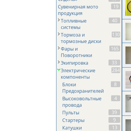
19
Сувенирная мото
продукция
40
Топливные
системы
130
Тормоза и
тормозные диски
165
Фары и
Поворотники
33
Экипировка
284
Электрические
компоненты
8
Блоки
Предохранителей
4
Высоковольтные
провода
39
Пульты
9
Стартеры
13
Катушки