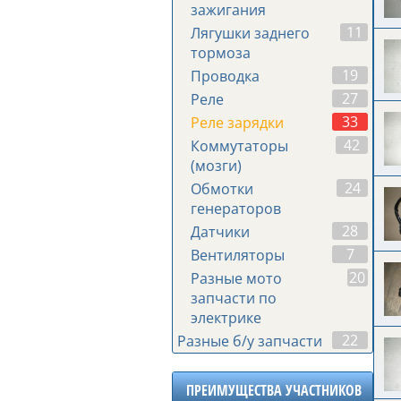
зажигания
11
Лягушки заднего
тормоза
19
Проводка
27
Реле
33
Реле зарядки
42
Коммутаторы
(мозги)
24
Обмотки
генераторов
28
Датчики
7
Вентиляторы
20
Разные мото
запчасти по
электрике
22
Разные б/у запчасти
ПРЕИМУЩЕСТВА УЧАСТНИКОВ