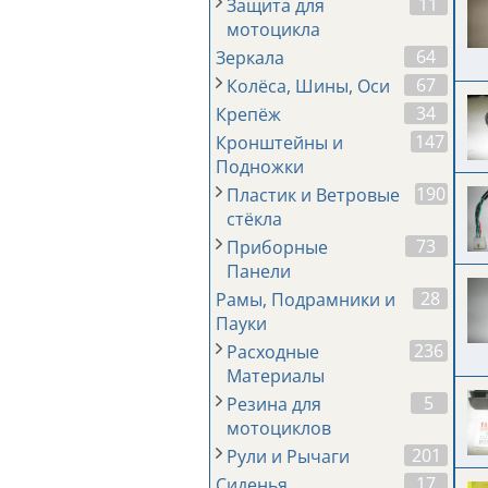
11
Защита для
мотоцикла
64
Зеркала
67
Колёса, Шины, Оси
34
Крепёж
147
Кронштейны и
Подножки
190
Пластик и Ветровые
стёкла
73
Приборные
Панели
28
Рамы, Подрамники и
Пауки
236
Расходные
Материалы
5
Резина для
мотоциклов
201
Рули и Рычаги
17
Сиденья