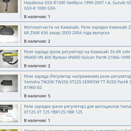
Hayabusa GSX-R1300 Хаябуса 1999-2007 г.в. Suzuki 
GSX-R 1000 GSX-
В наличии: 1
Мотозапчасти на Kawasaki. Реле зарядки Kawasaki Z
6R ZX6R 636 захар 2003 2004 года выпуска
В наличии: 2
Реле заряда (реле регулятор) на Kawasaki ZX-6R zx6r
VN400 VN 400 Вулкан VN800 Vulcan Part# 21066-1099
В наличии: 2
Реле заряда (Регулятор напряжения) реле-регулято
Yamaha TW200 TW250 XT225 SERROW TT-R250 Part# 3
81960-02
В наличии: 5
Реле зарядки (реле регулятор) для мотоциклов Yam
XT125 XT 125 YBR125 YBR 125
В наличии: 1
Оригинальное реле зарядки (реле-регулятор) на Y