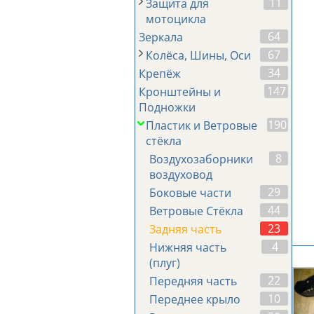
11
Защита для
мотоцикла
64
Зеркала
67
Колёса, Шины, Оси
34
Крепёж
147
Кронштейны и
Подножки
190
Пластик и Ветровые
стёкла
8
Воздухозаборники
воздуховод
29
Боковые части
44
Ветровые Стёкла
23
Задняя часть
4
Нижняя часть
(плуг)
22
Передняя часть
10
Переднее крыло