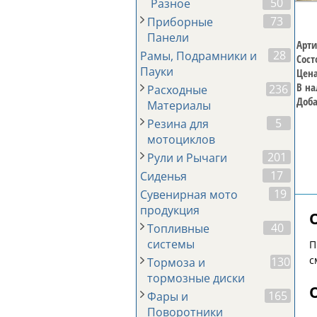
50
Разное
73
Приборные
Панели
Арти
28
Рамы, Подрамники и
Сост
Пауки
Цена
В на
236
Расходные
Доба
Материалы
5
Резина для
мотоциклов
201
Рули и Рычаги
17
Сиденья
19
Сувенирная мото
продукция
40
Топливные
системы
П
с
130
Тормоза и
тормозные диски
165
Фары и
Поворотники