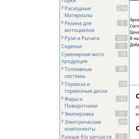
Пауки
236
Расходные
Материалы
Арти
5
Резина для
Сост
мотоциклов
Цена
201
Рули и Рычаги
В на
Доба
17
Сиденья
19
Сувенирная мото
продукция
40
Топливные
системы
130
Тормоза и
тормозные диски
165
Фары и
Поворотники
П
33
Экипировка
к
284
Электрические
компоненты
22
Разные б/у запчасти