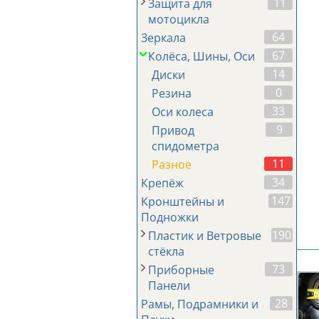
11
Защита для
мотоцикла
64
Зеркала
67
Колёса, Шины, Оси
14
Диски
0
Резина
33
Оси колеса
9
Привод
спидометра
11
Разное
34
Крепёж
147
Кронштейны и
Подножки
190
Пластик и Ветровые
стёкла
73
Приборные
Панели
28
Рамы, Подрамники и