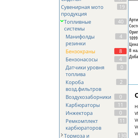
19
Сувенирная мото
продукция
Арти
40
Топливные
Сост
системы
Ориг
4
Манифолды
1099
резинки
Цена
В на
8
Бензокраны
Доба
4
Бензонасосы
0
Датчики уровня
топлива
2
Короба
возд.фильтров
0
Воздухозаборники
11
Карбюраторы
Н
0
Инжектора
V
V
11
Ремкомплект
V
карбюраторов
V
130
Тормоза и