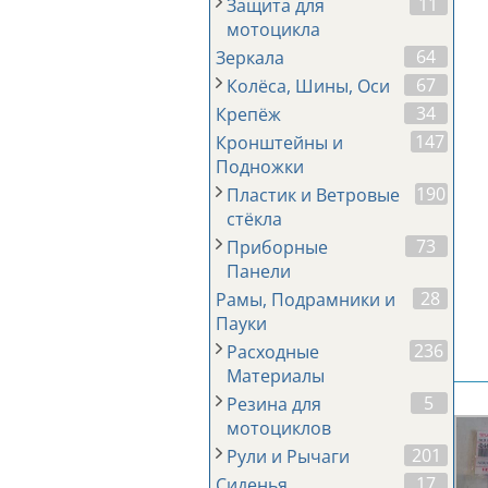
11
Защита для
мотоцикла
64
Зеркала
67
Колёса, Шины, Оси
34
Крепёж
147
Кронштейны и
Подножки
190
Пластик и Ветровые
стёкла
73
Приборные
Панели
28
Рамы, Подрамники и
Пауки
236
Расходные
Материалы
5
Резина для
мотоциклов
201
Рули и Рычаги
17
Сиденья