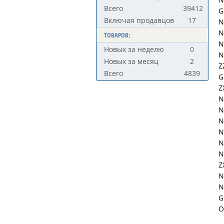
Всего
39412
G
Включая продавцов
17
N
N
ТОВАРОВ:
N
Новых за неделю
0
N
Новых за месяц
2
Z
Всего
4839
G
Z
N
N
N
N
N
N
Z
N
N
G
О