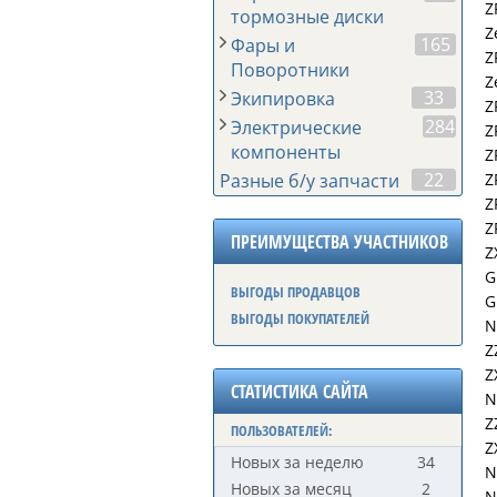
Z
тормозные диски
Z
165
Фары и
Z
Поворотники
Z
33
Экипировка
Z
284
Электрические
Z
компоненты
Z
22
Z
Разные б/у запчасти
Z
Z
ПРЕИМУЩЕСТВА УЧАСТНИКОВ
Z
G
ВЫГОДЫ ПРОДАВЦОВ
G
ВЫГОДЫ ПОКУПАТЕЛЕЙ
N
Z
Z
СТАТИСТИКА САЙТА
N
Z
ПОЛЬЗОВАТЕЛЕЙ:
Z
Новых за неделю
34
N
Новых за месяц
2
N