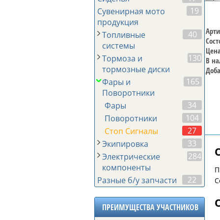
19
Сувенирная мото
продукция
Арти
40
Топливные
Сост
системы
Цена
130
Тормоза и
В на
тормозные диски
Доба
165
Фары и
Поворотники
34
Фары
104
Поворотники
27
Стоп Сигналы
33
Экипировка
284
Электрические
компоненты
П
22
Разные б/у запчасти
С
ПРЕИМУЩЕСТВА УЧАСТНИКОВ