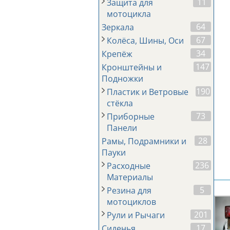
11
Защита для
мотоцикла
64
Зеркала
67
Колёса, Шины, Оси
34
Крепёж
147
Кронштейны и
Подножки
190
Пластик и Ветровые
стёкла
73
Приборные
Панели
28
Рамы, Подрамники и
Пауки
236
Расходные
Материалы
5
Резина для
мотоциклов
201
Рули и Рычаги
17
Сиденья