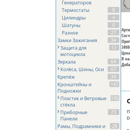
Генераторов
8
Термостаты
4
Цилиндры
0
Шатуны
Арти
27
Разное
Сост
34
Замки Зажигания
Ориг
3808
11
Защита для
Цена
мотоцикла
В на
64
Зеркала
Доба
67
Колёса, Шины, Оси
34
Крепёж
147
Кронштейны и
Подножки
190
Пластик и Ветровые
стёкла
П
73
Приборные
D
Панели
28
Рамы, Подрамники и