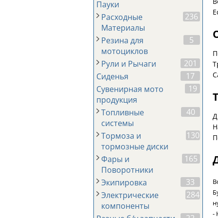
В
Пауки
Е
236
Расходные
Материалы
5
Резина для
мотоциклов
П
201
Рули и Рычаги
Т
С
17
Сиденья
19
Сувенирная мото
продукция
40
Топливные
Д
системы
Н
130
Тормоза и
П
тормозные диски
165
Фары и
Поворотники
33
В
Экипировка
Б
284
Электрические
н
компоненты
-