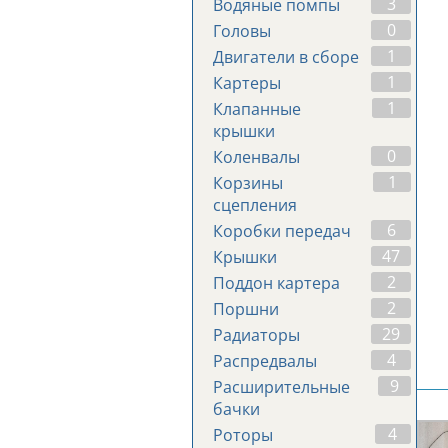
3
Водяные помпы
0
Головы
1
Двигатели в сборе
1
Картеры
1
Клапанные
крышки
0
Коленвалы
1
Корзины
сцепления
6
Коробки передач
47
Крышки
2
Поддон картера
2
Поршни
29
Радиаторы
4
Распредвалы
9
Расширительные
бачки
4
Роторы