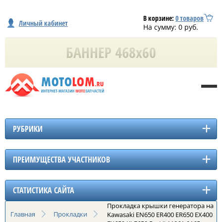
В корзине:
0
товаров
Личный кабинет
На сумму:
0
руб.
РУБРИКИ
ПРЕИМУЩЕСТВА УЧАСТНИКОВ
СТАТИСТИКА САЙТА
Прокладка крышки генератора на
Главная
Прокладки
Kawasaki EN650 ER400 ER650 EX400