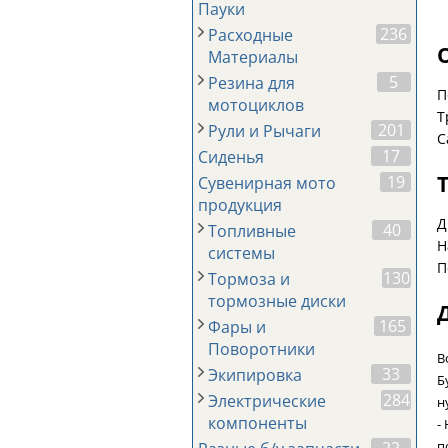
Пауки
236
Расходные
Материалы
5
Резина для
П
мотоциклов
Т
201
Рули и Рычаги
С
17
Сиденья
19
Сувенирная мото
продукция
Д
40
Топливные
Н
системы
П
130
Тормоза и
тормозные диски
165
Фары и
Поворотники
В
33
Экипировка
Б
284
Электрические
н
компоненты
-
п