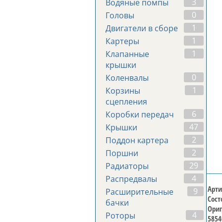
3
Водяные помпы
0
Головы
1
Двигатели в сборе
1
Картеры
1
Клапанные
крышки
0
Коленвалы
1
Корзины
сцепления
6
Коробки передач
47
Крышки
2
Поддон картера
2
Поршни
29
Радиаторы
4
Распредвалы
Арти
9
Расширительные
Сост
бачки
Ориг
4
Роторы
5854