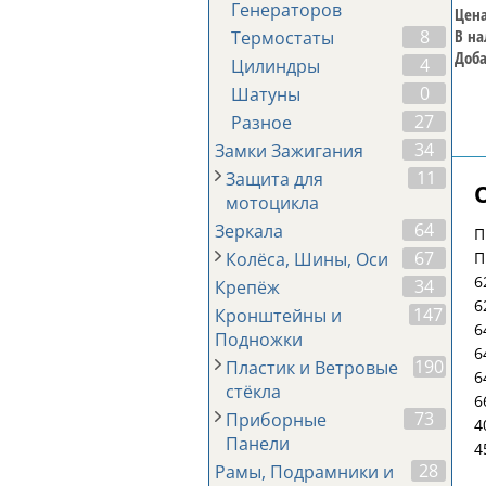
Генераторов
Цена
8
В на
Термостаты
Доба
4
Цилиндры
0
Шатуны
27
Разное
34
Замки Зажигания
11
Защита для
мотоцикла
64
Зеркала
П
67
П
Колёса, Шины, Оси
6
34
Крепёж
6
147
Кронштейны и
6
Подножки
6
190
Пластик и Ветровые
6
стёкла
6
73
Приборные
4
Панели
4
28
Рамы, Подрамники и