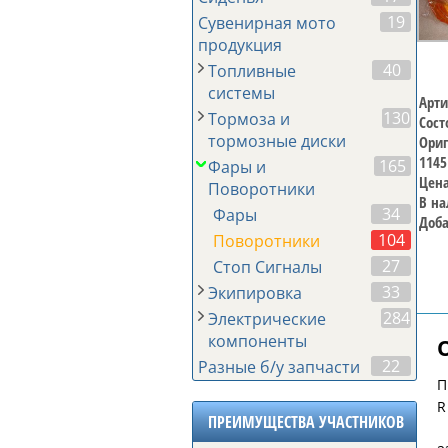
19
Сувенирная мото
продукция
40
Топливные
системы
Арти
130
Тормоза и
Сост
тормозные диски
Ориг
1145
165
Фары и
Цена
Поворотники
В на
34
Фары
Доба
104
Поворотники
27
Стоп Сигналы
33
Экипировка
284
Электрические
компоненты
22
Разные б/у запчасти
П
R
ПРЕИМУЩЕСТВА УЧАСТНИКОВ