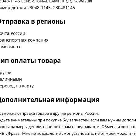
3048-1145 LENS-SIGNAL LAMP,RR,R, Kawasaki
омер детали 23048-1145, 230481145
Отправка в регионы
очта России
ранспортная компания
амовывоз
Тип оплаты товара
ругое
аличными
еревод на карту
Дополнительная информация
озможна отправка товара в другие регионы России.
удьте внимательны при покупке б/у запчастей, если вам нужны допол
ужны размеры детали, напишите нам перед заказом. Обмена и возвра
 НЕТ. Фразы: Мне не подошло, не смог установить, не от моей модели - 