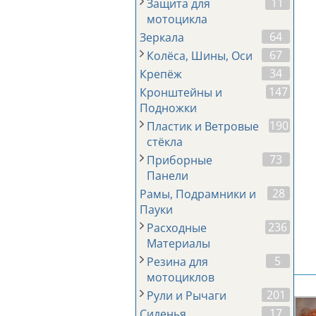
11
Защита для
мотоцикла
64
Зеркала
67
Колёса, Шины, Оси
34
Крепёж
147
Кронштейны и
Подножки
190
Пластик и Ветровые
стёкла
73
Приборные
Панели
28
Рамы, Подрамники и
Пауки
236
Расходные
Материалы
5
Резина для
мотоциклов
201
Рули и Рычаги
17
Сиденья