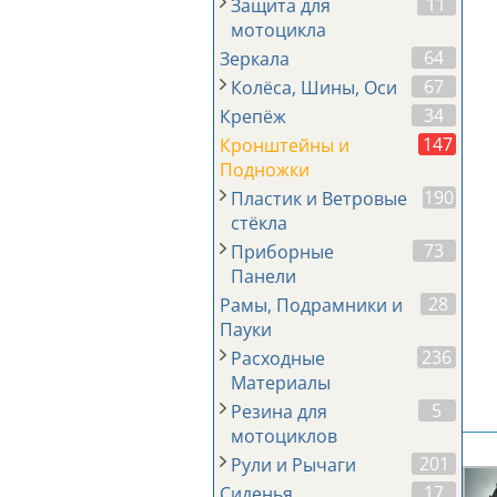
11
Защита для
мотоцикла
64
Зеркала
67
Колёса, Шины, Оси
34
Крепёж
147
Кронштейны и
Подножки
190
Пластик и Ветровые
стёкла
73
Приборные
Панели
28
Рамы, Подрамники и
Пауки
236
Расходные
Материалы
5
Резина для
мотоциклов
201
Рули и Рычаги
17
Сиденья