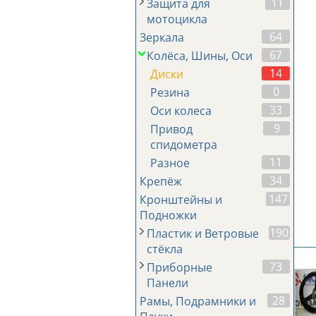
11
Защита для
мотоцикла
64
Зеркала
67
Колёса, Шины, Оси
14
Диски
0
Резина
33
Оси колеса
9
Привод
спидометра
11
Разное
34
Крепёж
147
Кронштейны и
Подножки
190
Пластик и Ветровые
стёкла
73
Приборные
Панели
28
Рамы, Подрамники и