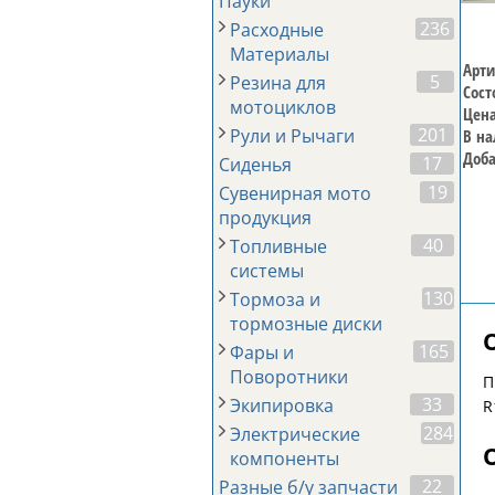
Пауки
236
Расходные
Материалы
Арти
5
Резина для
Сост
мотоциклов
Цена
201
Рули и Рычаги
В на
Доба
17
Сиденья
19
Сувенирная мото
продукция
40
Топливные
системы
130
Тормоза и
тормозные диски
165
Фары и
Поворотники
П
33
Экипировка
R
284
Электрические
компоненты
22
Разные б/у запчасти