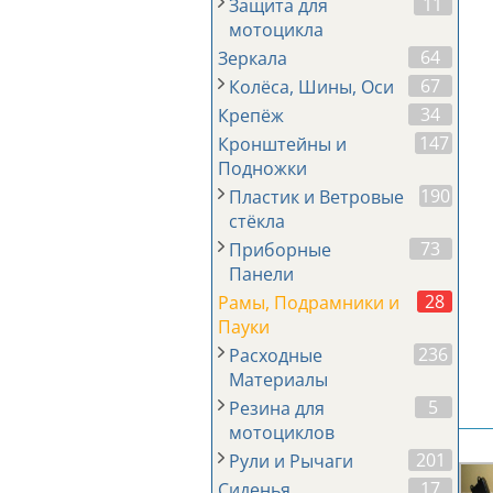
11
Защита для
мотоцикла
64
Зеркала
67
Колёса, Шины, Оси
34
Крепёж
147
Кронштейны и
Подножки
190
Пластик и Ветровые
стёкла
73
Приборные
Панели
28
Рамы, Подрамники и
Пауки
236
Расходные
Материалы
5
Резина для
мотоциклов
201
Рули и Рычаги
17
Сиденья