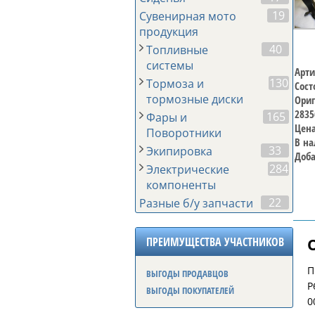
19
Сувенирная мото
продукция
40
Топливные
системы
Арти
130
Тормоза и
Сост
тормозные диски
Ориг
2835
165
Фары и
Цена
Поворотники
В на
33
Экипировка
Доба
284
Электрические
компоненты
22
Разные б/у запчасти
ПРЕИМУЩЕСТВА УЧАСТНИКОВ
П
ВЫГОДЫ ПРОДАВЦОВ
Р
ВЫГОДЫ ПОКУПАТЕЛЕЙ
0