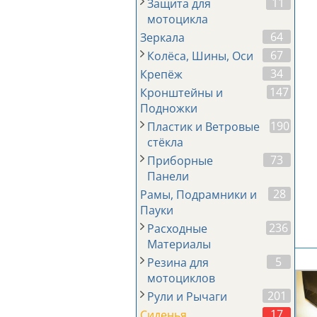
11
Защита для
мотоцикла
64
Зеркала
67
Колёса, Шины, Оси
34
Крепёж
147
Кронштейны и
Подножки
190
Пластик и Ветровые
стёкла
73
Приборные
Панели
28
Рамы, Подрамники и
Пауки
236
Расходные
Материалы
5
Резина для
мотоциклов
201
Рули и Рычаги
17
Сиденья