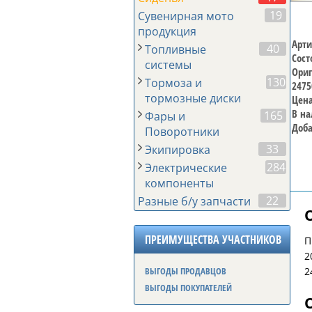
19
Сувенирная мото
продукция
Арти
40
Топливные
Сост
системы
Ориг
130
Тормоза и
2475
тормозные диски
Цена
В на
165
Фары и
Доба
Поворотники
33
Экипировка
284
Электрические
компоненты
22
Разные б/у запчасти
ПРЕИМУЩЕСТВА УЧАСТНИКОВ
П
2
2
ВЫГОДЫ ПРОДАВЦОВ
ВЫГОДЫ ПОКУПАТЕЛЕЙ