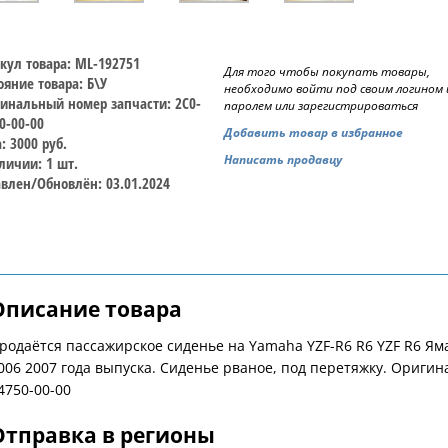
кул товара: ML-192751
Для того чтобы покупать товары,
ояние товара: Б\У
необходимо войти под своим логином 
инальный номер запчасти: 2C0-
паролем или зарегистрироваться
0-00-00
Добавить товар в избранное
: 3000 руб.
Написать продавцу
личии: 1 шт.
влен/Обновлён: 03.01.2024
Описание товара
родаётся пассажирское сиденье на Yamaha YZF-R6 R6 YZF R6 Яма
006 2007 года выпуска. Сиденье рваное, под перетяжку. Оригин
4750-00-00
Отправка в регионы