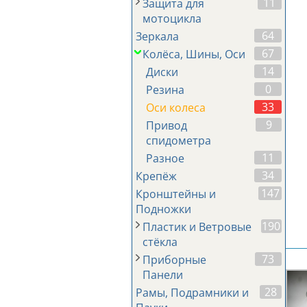
11
Защита для
мотоцикла
64
Зеркала
67
Колёса, Шины, Оси
14
Диски
0
Резина
33
Оси колеса
9
Привод
спидометра
11
Разное
34
Крепёж
147
Кронштейны и
Подножки
190
Пластик и Ветровые
стёкла
73
Приборные
Панели
28
Рамы, Подрамники и