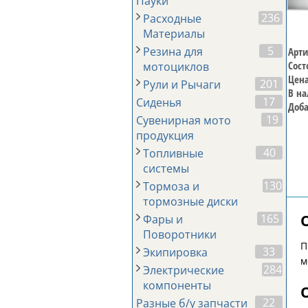
Пауки
236
Расходные
Материалы
5
Резина для
Арти
Сост
мотоциклов
Цена
201
Рули и Рычаги
В на
17
Сиденья
Доба
19
Сувенирная мото
продукция
40
Топливные
системы
130
Тормоза и
тормозные диски
165
Фары и
Поворотники
П
33
Экипировка
м
284
Электрические
компоненты
22
Разные б/у запчасти