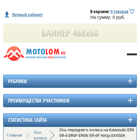
В корзине:
0
товаров
Личный кабинет
На сумму:
0
руб.
РУБРИКИ
ПРЕИМУЩЕСТВА УЧАСТНИКОВ
СТАТИСТИКА САЙТА
Ось переднего колеса на Kawasaki ER6
Оси
Главная
ER-6 ER6F ER6N ER-6F Ninja EX650A
колеса