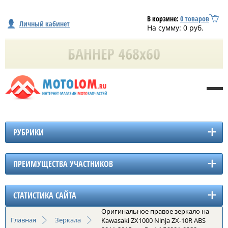
В корзине:
0
товаров
Личный кабинет
На сумму:
0
руб.
РУБРИКИ
ПРЕИМУЩЕСТВА УЧАСТНИКОВ
СТАТИСТИКА САЙТА
Оригинальное правое зеркало на
Главная
Зеркала
Kawasaki ZX1000 Ninja ZX-10R ABS