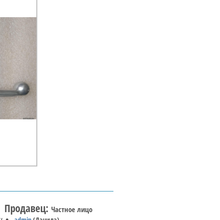
Продавец:
Частное лицо
и
admin
(Данила)