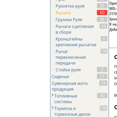
Ориг
25
Рукоятки руля
MEL-
50
Рычаги
3170
Цена
26
Грузики Руля
В на
14
Рычаги сцепления
Доба
в сборе
6
Кронштейны
крепления рычагов
19
Рычаг
переключения
передачи
П
2
Стойки руля
c
17
Сиденья
Х
19
Сувенирная мото
О
продукция
В
40
Топливные
системы
130
Тормоза и
тормозные диски