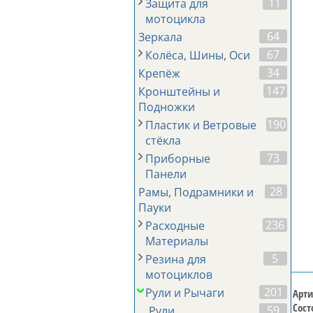
11
Защита для
мотоцикла
64
Зеркала
67
Колёса, Шины, Оси
34
Крепёж
147
Кронштейны и
Подножки
190
Пластик и Ветровые
стёкла
73
Приборные
Панели
28
Рамы, Подрамники и
Пауки
236
Расходные
Материалы
5
Резина для
мотоциклов
201
Рули и Рычаги
Арти
Сост
59
Рули