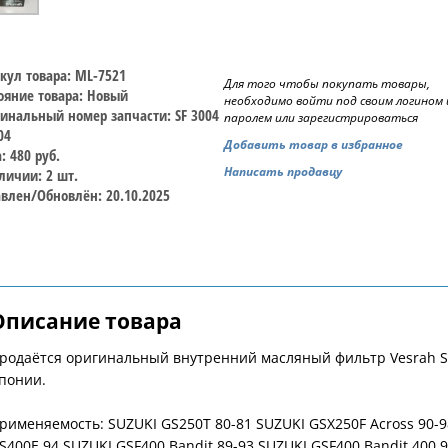
кул товара: ML-7521
Для того чтобы покупать товары,
ояние товара: Новый
необходимо войти под своим логином 
инальный номер запчасти: SF 3004
паролем или зарегистрироваться
04
Добавить товар в избранное
: 480 руб.
Написать продавцу
личии: 2 шт.
влен/Обновлён: 20.10.2025
Описание товара
родаётся оригинальный внутренний масляный фильтр Vesrah SF
понии.
рименяемость: SUZUKI GS250T 80-81 SUZUKI GSX250F Across 90-9
S400E 94 SUZUKI GSF400 Bandit 89-93 SUZUKI GSF400 Bandit 400 