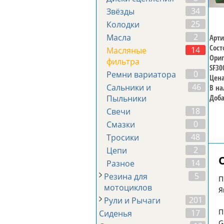
34
Звёзды
25
Колодки
2
Масла
Арти
Сост
14
Масляные
Ориг
фильтра
SF30
0
Ремни вариатора
Цена
46
Сальники и
В на
Доба
Пыльники
18
Свечи
0
Смазки
48
Тросики
2
Цепи
14
Разное
5
Резина для
П
мотоциклов
Я
201
Рули и Рычаги
П
17
Сиденья
G