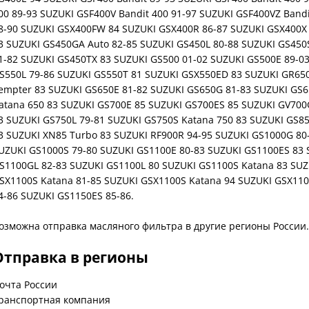
00 89-93 SUZUKI GSF400V Bandit 400 91-97 SUZUKI GSF400VZ Band
8-90 SUZUKI GSX400FW 84 SUZUKI GSX400R 86-87 SUZUKI GSX400X 
3 SUZUKI GS450GA Auto 82-85 SUZUKI GS450L 80-88 SUZUKI GS450S
1-82 SUZUKI GS450TX 83 SUZUKI GS500 01-02 SUZUKI GS500E 89-0
S550L 79-86 SUZUKI GS550T 81 SUZUKI GSX550ED 83 SUZUKI GR65
empter 83 SUZUKI GS650E 81-82 SUZUKI GS650G 81-83 SUZUKI GS
atana 650 83 SUZUKI GS700E 85 SUZUKI GS700ES 85 SUZUKI GV70
3 SUZUKI GS750L 79-81 SUZUKI GS750S Katana 750 83 SUZUKI GS8
3 SUZUKI XN85 Turbo 83 SUZUKI RF900R 94-95 SUZUKI GS1000G 80
UZUKI GS1000S 79-80 SUZUKI GS1100E 80-83 SUZUKI GS1100ES 83 
S1100GL 82-83 SUZUKI GS1100L 80 SUZUKI GS1100S Katana 83 SUZ
SX1100S Katana 81-85 SUZUKI GSX1100S Katana 94 SUZUKI GSX110
4-86 SUZUKI GS1150ES 85-86.
Отправка в регионы
очта России
ранспортная компания