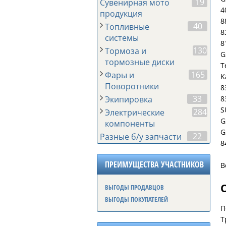
19
Сувенирная мото
4
продукция
8
40
Топливные
8
системы
8
130
Тормоза и
G
тормозные диски
T
165
Фары и
K
Поворотники
8
33
8
Экипировка
S
284
Электрические
G
компоненты
G
22
Разные б/у запчасти
8
ПРЕИМУЩЕСТВА УЧАСТНИКОВ
ВЫГОДЫ ПРОДАВЦОВ
ВЫГОДЫ ПОКУПАТЕЛЕЙ
П
Т