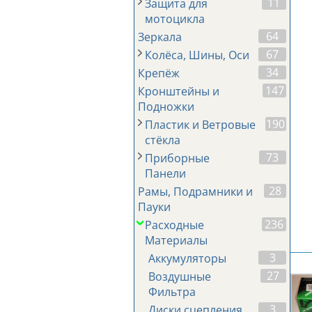
11
Защита для
мотоцикла
64
Зеркала
67
Колёса, Шины, Оси
34
Крепёж
147
Кронштейны и
Подножки
190
Пластик и Ветровые
стёкла
73
Приборные
Панели
28
Рамы, Подрамники и
Пауки
236
Расходные
Материалы
3
Аккумуляторы
27
Воздушные
Фильтра
3
Диски сцепления