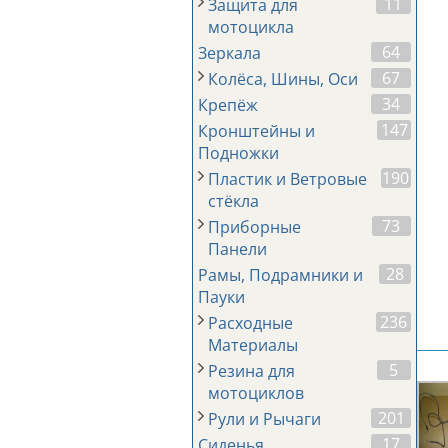
11
Защита для
мотоцикла
64
Зеркала
67
Колёса, Шины, Оси
34
Крепёж
147
Кронштейны и
Подножки
190
Пластик и Ветровые
стёкла
73
Приборные
Панели
28
Рамы, Подрамники и
Пауки
236
Расходные
Материалы
5
Резина для
мотоциклов
201
Рули и Рычаги
17
Сиденья