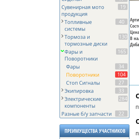
19
Сувенирная мото
продукция
Арти
40
Топливные
Сост
системы
Цена
130
Тормоза и
В на
тормозные диски
Доба
165
Фары и
Поворотники
34
Фары
104
Поворотники
27
Стоп Сигналы
33
Экипировка
284
Электрические
компоненты
П
22
Разные б/у запчасти
ПРЕИМУЩЕСТВА УЧАСТНИКОВ
П