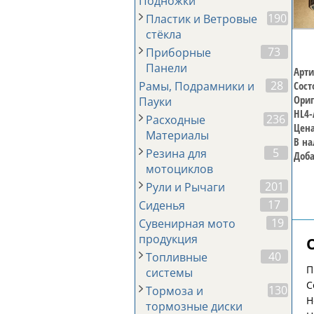
Подножки
190
Пластик и Ветровые
стёкла
73
Приборные
Панели
Арти
28
Рамы, Подрамники и
Сост
Ориг
Пауки
HL4-
236
Расходные
Цена
Материалы
В на
5
Резина для
Доба
мотоциклов
201
Рули и Рычаги
17
Сиденья
19
Сувенирная мото
продукция
40
Топливные
П
системы
С
130
Тормоза и
H
тормозные диски