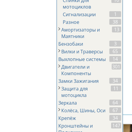
10
Спинки для
мотоциклов
1
Сигнализации
38
Разное
13
Амортизаторы и
Маятники
3
Бензобаки
65
Вилки и Траверсы
14
Выхлопные системы
301
Двигатели и
Компоненты
34
Замки Зажигания
11
Защита для
мотоцикла
64
Зеркала
67
Колёса, Шины, Оси
34
Крепёж
147
Кронштейны и