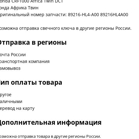
onda CRF1000 Africa Twin DCT
онда Африка Твин
ригинальный номер запчасти: 89216-HL4-A00 89216HL4A00
озможна отправка свечного ключа в другие регионы России.
Отправка в регионы
очта России
ранспортная компания
амовывоз
Тип оплаты товара
ругое
аличными
еревод на карту
Дополнительная информация
озможна отправка товара в другие регионы России.