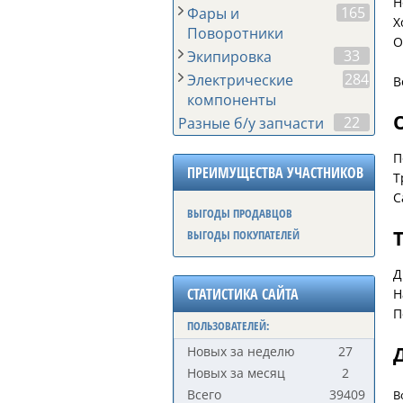
H
165
Фары и
Х
Поворотники
О
33
Экипировка
284
Электрические
В
компоненты
22
Разные б/у запчасти
П
ПРЕИМУЩЕСТВА УЧАСТНИКОВ
Т
С
ВЫГОДЫ ПРОДАВЦОВ
ВЫГОДЫ ПОКУПАТЕЛЕЙ
Д
СТАТИСТИКА САЙТА
Н
П
ПОЛЬЗОВАТЕЛЕЙ:
Новых за неделю
27
Новых за месяц
2
Всего
39409
В