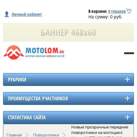
В корзине:
0
товаров
Личный кабинет
На сумму:
0
руб.
РУБРИКИ
ПРЕИМУЩЕСТВА УЧАСТНИКОВ
СТАТИСТИКА САЙТА
Новые прозрачные передние
поворотники на мотоцикл
Главная
Поворотники