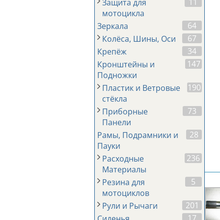
11
Защита для
мотоцикла
64
Зеркала
67
Колёса, Шины, Оси
34
Крепёж
147
Кронштейны и
Подножки
190
Пластик и Ветровые
стёкла
73
Приборные
Панели
28
Рамы, Подрамники и
Пауки
236
Расходные
Материалы
5
Резина для
мотоциклов
201
Рули и Рычаги
17
Сиденья