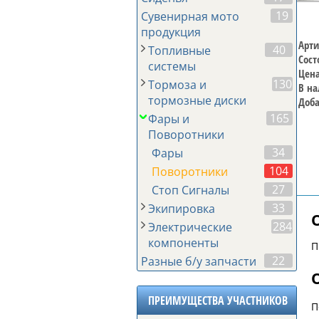
19
Сувенирная мото
продукция
Арти
40
Топливные
Сост
системы
Цена
130
Тормоза и
В на
тормозные диски
Доба
165
Фары и
Поворотники
34
Фары
104
Поворотники
27
Стоп Сигналы
33
Экипировка
284
Электрические
компоненты
П
22
Разные б/у запчасти
ПРЕИМУЩЕСТВА УЧАСТНИКОВ
П