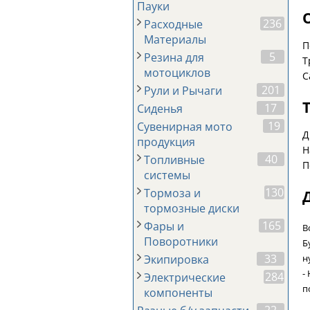
Пауки
236
Расходные
Материалы
П
5
Резина для
Т
мотоциклов
С
201
Рули и Рычаги
17
Сиденья
19
Сувенирная мото
Д
продукция
Н
40
Топливные
П
системы
130
Тормоза и
тормозные диски
165
Фары и
В
Поворотники
Б
33
н
Экипировка
-
284
Электрические
п
компоненты