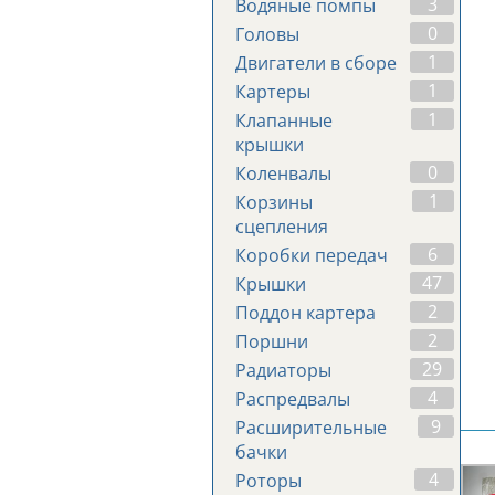
3
Водяные помпы
0
Головы
1
Двигатели в сборе
1
Картеры
1
Клапанные
крышки
0
Коленвалы
1
Корзины
сцепления
6
Коробки передач
47
Крышки
2
Поддон картера
2
Поршни
29
Радиаторы
4
Распредвалы
9
Расширительные
бачки
4
Роторы