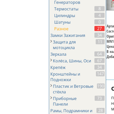
Генераторов
8
Термостаты
4
Цилиндры
0
Шатуны
Арти
27
Разное
Сост
34
Замки Зажигания
Ориг
MN1
11
Защита для
Цена
мотоцикла
В на
64
Зеркала
Доба
67
Колёса, Шины, Оси
34
Крепёж
147
Кронштейны и
Подножки
190
Пластик и Ветровые
стёкла
П
73
Приборные
H
Панели
M
28
Рамы, Подрамники и