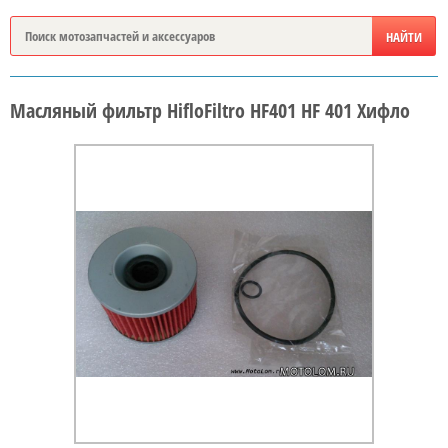
Масляный фильтр HifloFiltro HF401 HF 401 Хифло