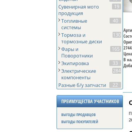
19
Сувенирная мото
продукция
40
Топливные
системы
Арти
130
Тормоза и
Сост
тормозные диски
Ориг
2744
165
Фары и
Цена
Поворотники
В на
33
Экипировка
Доба
284
Электрические
компоненты
22
Разные б/у запчасти
ПРЕИМУЩЕСТВА УЧАСТНИКОВ
П
ВЫГОДЫ ПРОДАВЦОВ
2
ВЫГОДЫ ПОКУПАТЕЛЕЙ