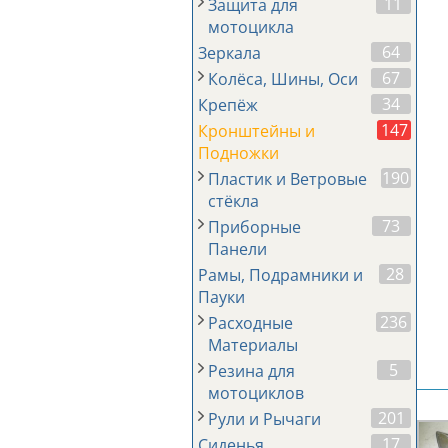
11
Защита для
мотоцикла
64
Зеркала
67
Колёса, Шины, Оси
34
Крепёж
147
Кронштейны и
Подножки
190
Пластик и Ветровые
стёкла
73
Приборные
Панели
28
Рамы, Подрамники и
Пауки
236
Расходные
Материалы
5
Резина для
мотоциклов
201
Рули и Рычаги
17
Сиденья