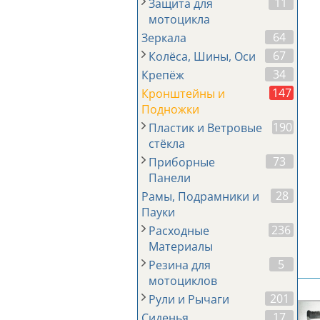
11
Защита для
мотоцикла
64
Зеркала
67
Колёса, Шины, Оси
34
Крепёж
147
Кронштейны и
Подножки
190
Пластик и Ветровые
стёкла
73
Приборные
Панели
28
Рамы, Подрамники и
Пауки
236
Расходные
Материалы
5
Резина для
мотоциклов
201
Рули и Рычаги
17
Сиденья