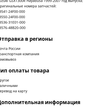
uzuki GSX1300R Hayabusa 1999-2007 год выпуска;
ригинальные номера запчастей:
3541-24F00-000
3550-24F00-000
3536-31E01-000
3576-48B20-000
Отправка в регионы
очта России
ранспортная компания
амовывоз
Тип оплаты товара
ругое
аличными
еревод на карту
Дополнительная информация