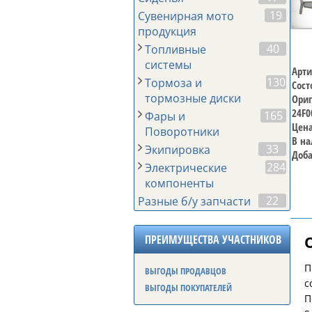
19
Сувенирная мото
продукция
40
Топливные
системы
Арти
130
Тормоза и
Сост
тормозные диски
Ориг
24F0
165
Фары и
Цена
Поворотники
В на
33
Экипировка
Доба
284
Электрические
компоненты
22
Разные б/у запчасти
ПРЕИМУЩЕСТВА УЧАСТНИКОВ
П
ВЫГОДЫ ПРОДАВЦОВ
с
ВЫГОДЫ ПОКУПАТЕЛЕЙ
П