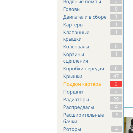
3
Водяные помпы
0
Головы
1
Двигатели в сборе
1
Картеры
1
Клапанные
крышки
0
Коленвалы
1
Корзины
сцепления
6
Коробки передач
47
Крышки
2
Поддон картера
2
Поршни
29
Радиаторы
4
Распредвалы
9
Расширительные
бачки
4
Роторы