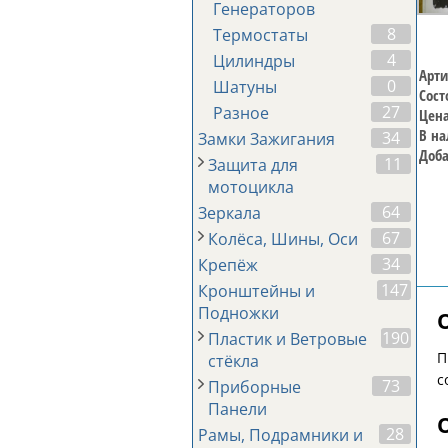
Генераторов
8
Термостаты
4
Цилиндры
Арти
0
Шатуны
Сост
27
Разное
Цена
В на
34
Замки Зажигания
Доба
11
Защита для
мотоцикла
64
Зеркала
67
Колёса, Шины, Оси
34
Крепёж
147
Кронштейны и
Подножки
190
Пластик и Ветровые
П
стёкла
с
73
Приборные
Панели
28
Рамы, Подрамники и