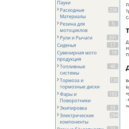
Пауки
П
236
Расходные
Т
Материалы
С
5
Резина для
мотоциклов
201
Рули и Рычаги
Д
17
Сиденья
Н
19
Сувенирная мото
П
продукция
40
Топливные
системы
130
Тормоза и
В
тормозные диски
Б
н
165
Фары и
-
Поворотники
п
33
Экипировка
284
Электрические
компоненты