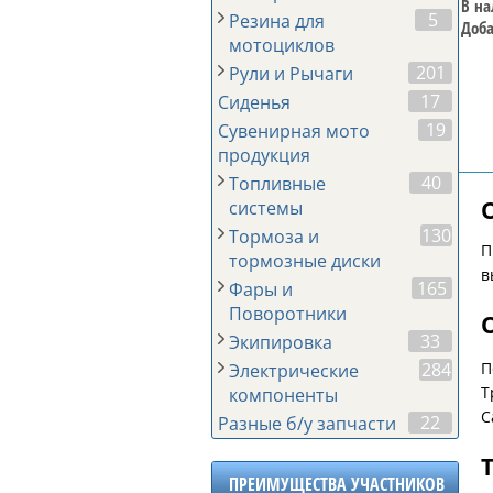
В на
5
Резина для
Доба
мотоциклов
201
Рули и Рычаги
17
Сиденья
19
Сувенирная мото
продукция
40
Топливные
системы
130
Тормоза и
П
тормозные диски
в
165
Фары и
Поворотники
33
Экипировка
П
284
Электрические
Т
компоненты
С
22
Разные б/у запчасти
ПРЕИМУЩЕСТВА УЧАСТНИКОВ