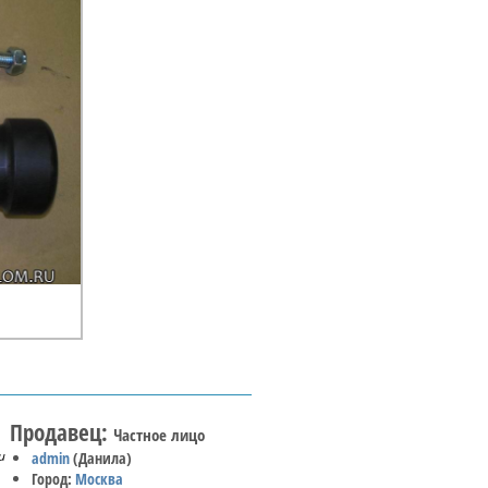
Продавец:
Частное лицо
и
admin
(Данила)
Город:
Москва