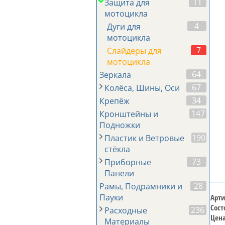
11
Защита для
мотоцикла
4
Дуги для
мотоцикла
7
Слайдеры для
мотоцикла
64
Зеркала
67
Колёса, Шины, Оси
34
Крепёж
147
Кронштейны и
Подножки
190
Пластик и Ветровые
стёкла
73
Приборные
Панели
28
Рамы, Подрамники и
Пауки
Арти
Сост
236
Расходные
Цена
Материалы