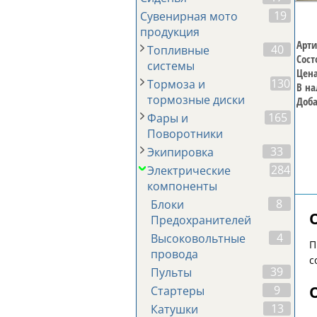
19
Сувенирная мото
продукция
Арти
40
Топливные
Сост
системы
Цена
130
Тормоза и
В на
тормозные диски
Доба
165
Фары и
Поворотники
33
Экипировка
284
Электрические
компоненты
8
Блоки
Предохранителей
4
Высоковольтные
П
провода
с
39
Пульты
9
Стартеры
13
Катушки