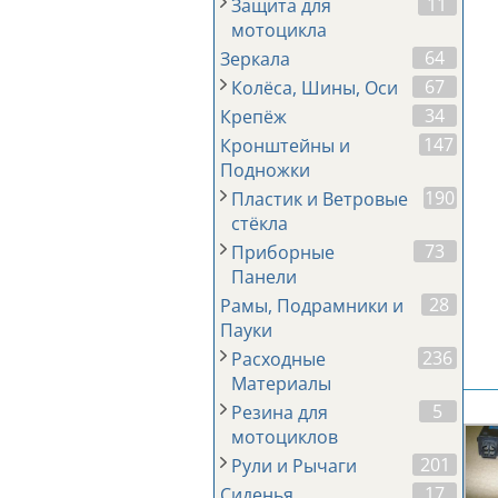
11
Защита для
мотоцикла
64
Зеркала
67
Колёса, Шины, Оси
34
Крепёж
147
Кронштейны и
Подножки
190
Пластик и Ветровые
стёкла
73
Приборные
Панели
28
Рамы, Подрамники и
Пауки
236
Расходные
Материалы
5
Резина для
мотоциклов
201
Рули и Рычаги
17
Сиденья