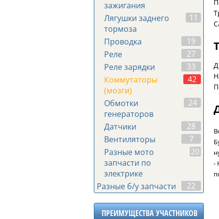
П
зажигания
Т
11
Лягушки заднего
С
тормоза
19
Проводка
27
Реле
Д
33
Реле зарядки
Н
42
Коммутаторы
П
(мозги)
24
Обмотки
генераторов
28
Датчики
В
7
Вентиляторы
Б
20
Разные мото
н
запчасти по
-
электрике
п
22
Разные б/у запчасти
ПРЕИМУЩЕСТВА УЧАСТНИКОВ