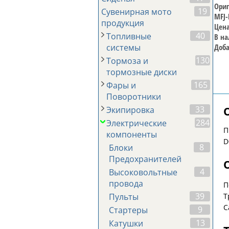
Ориг
19
Сувенирная мото
MFJ-
продукция
Цена
40
Топливные
В на
системы
Доба
130
Тормоза и
тормозные диски
165
Фары и
Поворотники
33
Экипировка
284
Электрические
П
компоненты
D
8
Блоки
Предохранителей
4
Высоковольтные
провода
П
39
Т
Пульты
С
9
Стартеры
13
Катушки