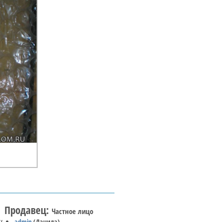
Продавец:
Частное лицо
и
admin
(Данила)