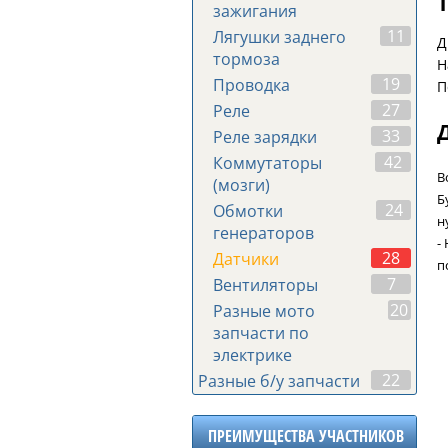
зажигания
11
Лягушки заднего
Д
тормоза
Н
19
Проводка
П
27
Реле
33
Реле зарядки
42
Коммутаторы
В
(мозги)
Б
24
Обмотки
н
генераторов
-
28
Датчики
п
7
Вентиляторы
20
Разные мото
запчасти по
электрике
22
Разные б/у запчасти
ПРЕИМУЩЕСТВА УЧАСТНИКОВ