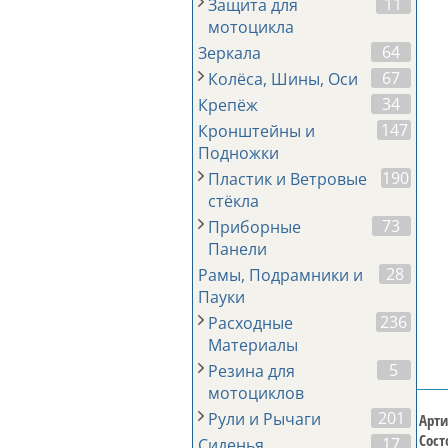
11
Защита для
мотоцикла
64
Зеркала
67
Колёса, Шины, Оси
34
Крепёж
147
Кронштейны и
Подножки
190
Пластик и Ветровые
стёкла
73
Приборные
Панели
28
Рамы, Подрамники и
Пауки
236
Расходные
Материалы
5
Резина для
мотоциклов
201
Рули и Рычаги
Арти
Сост
17
Сиденья