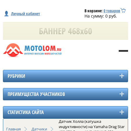
В корзине:
0
товаров
Личный кабинет
На сумму:
0
руб.
РУБРИКИ
ПРЕИМУЩЕСТВА УЧАСТНИКОВ
СТАТИСТИКА САЙТА
Датчик Холла (катушка
индуктивности) на Yamaha Drag Star
Главная
Датчики