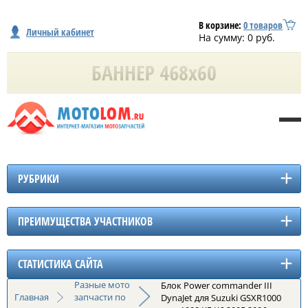
В корзине:
0
товаров
Личный кабинет
На сумму:
0
руб.
РУБРИКИ
ПРЕИМУЩЕСТВА УЧАСТНИКОВ
СТАТИСТИКА САЙТА
Разные мото
Блок Power commander III
Главная
запчасти по
DynaJet для Suzuki GSXR1000