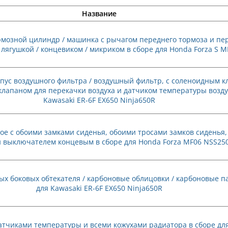
Название
мозной цилиндр / машинка с рычагом переднего тормоза и п
 лягушкой / концевиком / микриком в сборе для Honda Forza S 
рпус воздушного фильтра / воздушный фильтр, с соленоидным к
клапаном для перекачки воздуха и датчиком температуры возду
Kawasaki ER-6F EX650 Ninja650R
ое с обоими замками сиденья, обоими тросами замков сиденья
и выключателем концевым в сборе для Honda Forza MF06 NSS25
ых боковых обтекателя / карбоновые облицовки / карбоновые п
для Kawasaki ER-6F EX650 Ninja650R
атчиками температуры и всеми кожухами радиатора в сборе для