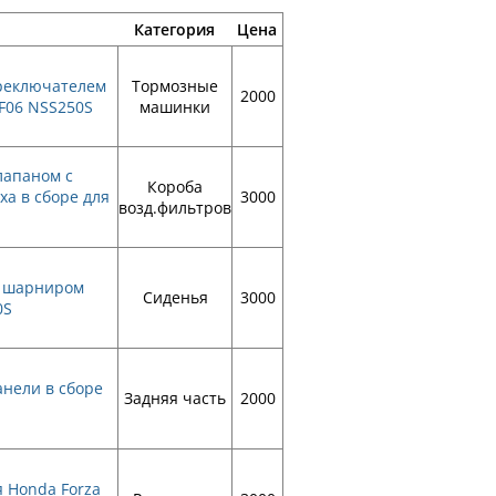
Категория
Цена
ереключателем
Тормозные
2000
MF06 NSS250S
машинки
лапаном с
Короба
ха в сборе для
3000
возд.фильтров
, шарниром
Сиденья
3000
0S
анели в сборе
Задняя часть
2000
 Honda Forza